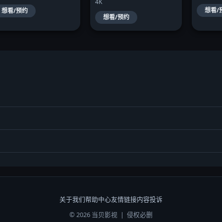
4K
想看/
想看/预约
想看/预约
关于我们
帮助中心
友情链接
内容投诉
© 2026 当贝影视 | 侵权必删