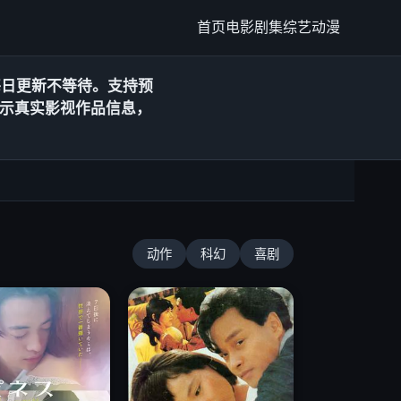
首页
电影
剧集
综艺
动漫
每日更新
不等待。支持预
示真实影视作品信息，
动作
科幻
喜剧