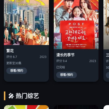
繁花
漫长的季节
评分 8.7
2023
评分 9.4
2023
评
更新至30集
已完结
3
想看/预约
想看/预约
🎤 热门综艺