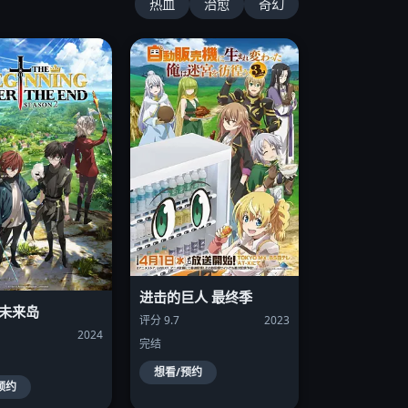
热血
治愈
奇幻
进击的巨人 最终季
 未来岛
评分 9.7
2023
2024
完结
想看/预约
预约