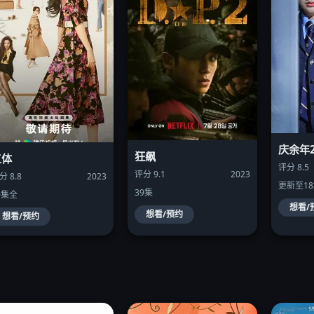
庆余年
狂飙
三体
评分 8.5
评分 9.1
2023
分 8.8
2023
更新至1
39集
0集全
想看/
想看/预约
想看/预约