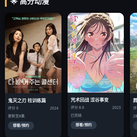
🌟 高分动漫
咒术回战 涩谷事变
鬼灭之刃 柱训练篇
评分 8.9
2023
评
评分 9
2024
已完结
2
更新至8集
想看/预约
想看/预约