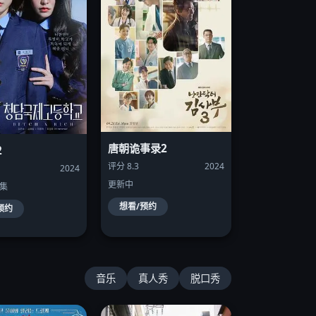
唐朝诡事录2
2
评分 8.3
2024
2024
更新中
8集
想看/预约
预约
音乐
真人秀
脱口秀