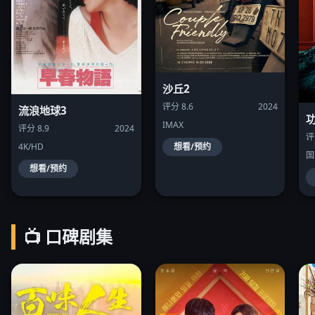
沙丘2
评分 8.6
2024
流浪地球3
IMAX
评分 8.9
2024
评
4K/HD
想看/预约
国
想看/预约
📺 口碑剧集