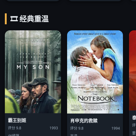
🎞️ 经典重温
霸王别姬
肖申克的救赎
评
评分 9.8
1993
评分 9.8
1994
重
4K修复