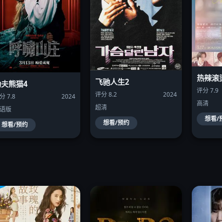
热辣滚
飞驰人生2
功夫熊猫4
评分 7.9
评分 8.2
2024
分 7.8
2024
高清
超清
语版
想看/
想看/预约
想看/预约