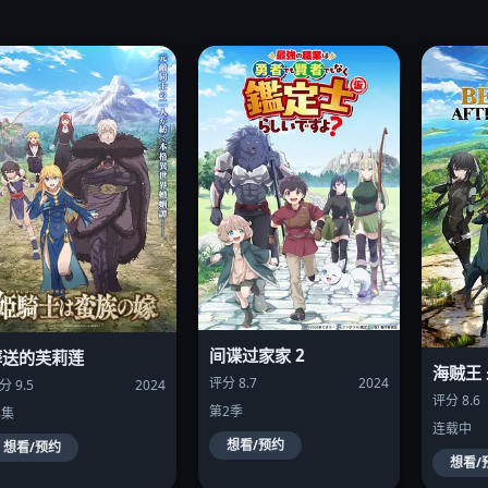
间谍过家家 2
葬送的芙莉莲
海贼王
评分 8.7
2024
分 9.5
2024
评分 8.6
第2季
8集
连载中
想看/预约
想看/预约
想看/