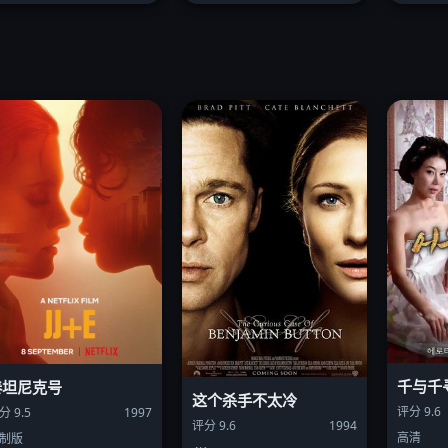
千与千
泰坦尼克号
这个杀手不太冷
评分 9.6
分 9.5
1997
评分 9.6
1994
高清
制版