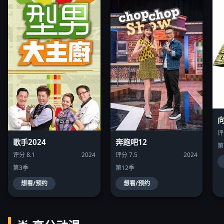
评
歌手2024
奔跑吧12
第
评分 8.1
2024
评分 7.5
2024
第3季
第12季
想看/预约
想看/预约