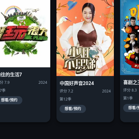
向往的生活7
喜剧之
分 7.9
2024
中国好声音2024
评分 8.3
7季
评分 7.2
2024
第1季
第12季
想看/预约
想看/
想看/预约